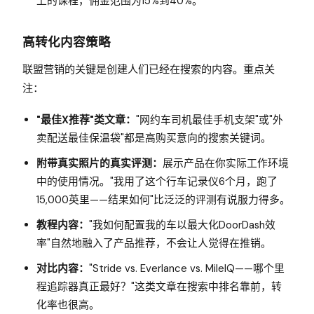
上的课程，佣金范围为15%到40%。
高转化内容策略
联盟营销的关键是创建人们已经在搜索的内容。重点关
注：
"最佳X推荐"类文章：
"网约车司机最佳手机支架"或"外
卖配送最佳保温袋"都是高购买意向的搜索关键词。
附带真实照片的真实评测：
展示产品在你实际工作环境
中的使用情况。"我用了这个行车记录仪6个月，跑了
15,000英里——结果如何"比泛泛的评测有说服力得多。
教程内容：
"我如何配置我的车以最大化DoorDash效
率"自然地融入了产品推荐，不会让人觉得在推销。
对比内容：
"Stride vs. Everlance vs. MileIQ——哪个里
程追踪器真正最好？"这类文章在搜索中排名靠前，转
化率也很高。