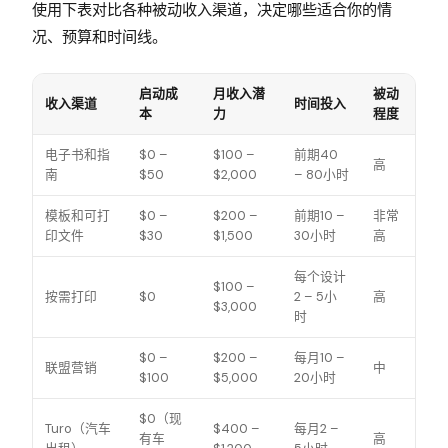
使用下表对比各种被动收入渠道，决定哪些适合你的情
况、预算和时间线。
启动成
月收入潜
被动
收入渠道
时间投入
本
力
程度
电子书和指
$0 –
$100 –
前期40
高
南
$50
$2,000
– 80小时
模板和可打
$0 –
$200 –
前期10 –
非常
印文件
$30
$1,500
30小时
高
每个设计
$100 –
按需打印
$0
2 – 5小
高
$3,000
时
$0 –
$200 –
每月10 –
联盟营销
中
$100
$5,000
20小时
$0（现
Turo（汽车
$400 –
每月2 –
有车
高