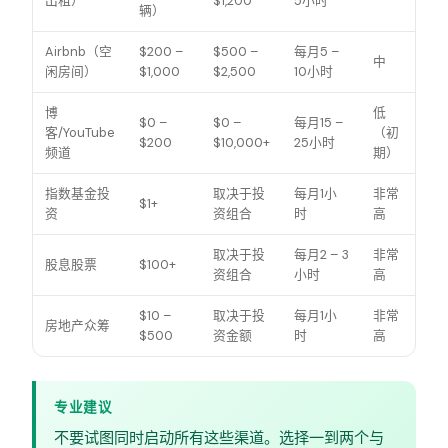
出租）
$1,200
5小时
辆）
Airbnb（空
$200 –
$500 –
每月5 –
中
闲房间）
$1,000
$2,500
10小时
博
低
$0 –
$0 –
每月15 –
客/YouTube
（初
$200
$10,000+
25小时
频道
期）
指数基金投
取决于投
每月1小
非常
$1+
资
资组合
时
高
取决于投
每月2 – 3
非常
股息股票
$100+
资组合
小时
高
$10 –
取决于投
每月1小
非常
房地产众筹
$500
资金额
时
高
专业建议
不要试图同时启动所有这些渠道。选择一到两个与