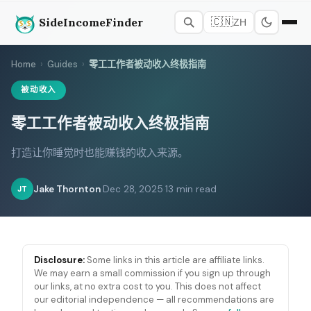
SideIncomeFinder
🇨🇳
ZH
Home
›
Guides
›
零工工作者被动收入终极指南
被动收入
零工工作者被动收入终极指南
打造让你睡觉时也能赚钱的收入来源。
Jake Thornton
·
Dec 28, 2025
·
13 min read
JT
Disclosure:
Some links in this article are affiliate links.
We may earn a small commission if you sign up through
our links, at no extra cost to you. This does not affect
our editorial independence — all recommendations are